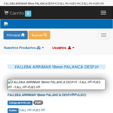
FALLEBA ARRIMAR 18mm PALANCA DESP.H | FALL Hº-HJES Hº | FALL Hº-HJES Hº
Carrito
Toggl
0
navig
Principal
Buscar
Toggl
navig
Nuestros Productos
Usuarios
FALLEBA ARRIMAR 18mm PALANCA DESP.H
FALLEBA ARRIMAR 18mm PALANCA DESP.HºPULIDO
F047
Código de Artículo:
FALL Hº-HJES Hº
Rubro: