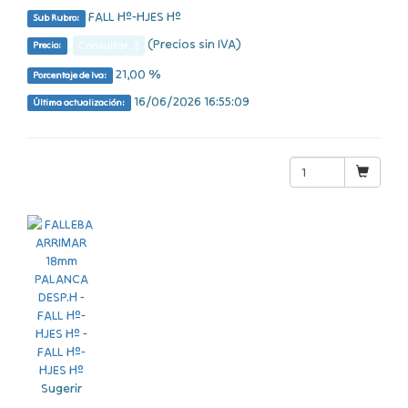
FALL Hº-HJES Hº
Sub Rubro:
(Precios sin IVA)
Consultar $
Precio:
21,00 %
Porcentaje de Iva:
16/06/2026 16:55:09
Última actualización:
Sugerir