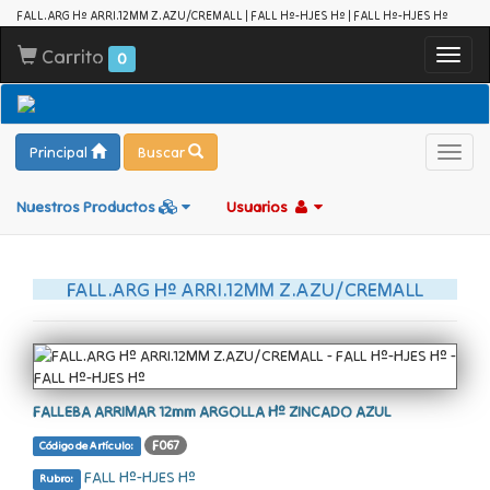
FALL.ARG Hº ARRI.12MM Z.AZU/CREMALL | FALL Hº-HJES Hº | FALL Hº-HJES Hº
Carrito
Toggl
0
navig
Principal
Buscar
Toggl
navig
Nuestros Productos
Usuarios
FALL.ARG Hº ARRI.12MM Z.AZU/CREMALL
FALLEBA ARRIMAR 12mm ARGOLLA Hº ZINCADO AZUL
F067
Código de Artículo:
FALL Hº-HJES Hº
Rubro: