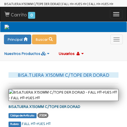
BISA.TIJERA X150MM C/TOPE DER DORAD | FALL Hº-HJES Hº | FALL Hº-HJES Hº
Carrito
Toggl
0
navig
Principal
Buscar
Toggl
navig
Nuestros Productos
Usuarios
BISA.TIJERA X150MM C/TOPE DER DORAD
BISA.TIJERA X150MM C/TOPE DER DORAD
F504
Código de Artículo:
FALL Hº-HJES Hº
Rubro: