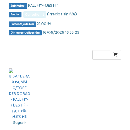
FALL Hº-HJES Hº
Sub Rubro:
(Precios sin IVA)
Consultar $
Precio:
21,00 %
Porcentaje de Iva:
16/06/2026 16:55:09
Última actualización:
Sugerir