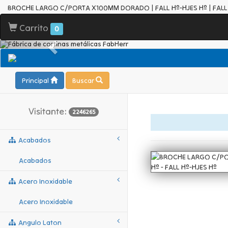
BROCHE LARGO C/PORTA X100MM DORADO | FALL Hº-HJES Hº | FALL 
Carrito
0
Principal
Buscar
Visitante:
2246265
Acabados
Acabados
Acero Inoxidable
Acero Inoxidable
Angulo Laton