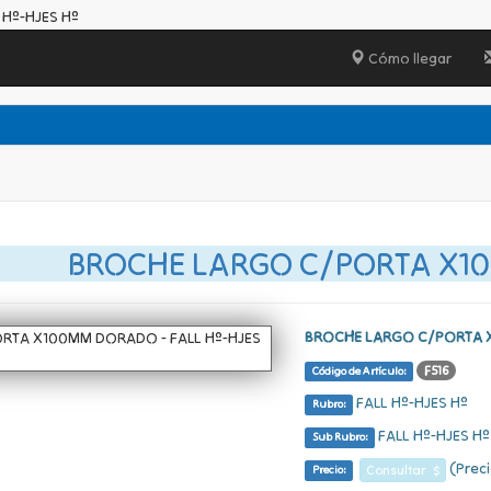
Hº-HJES Hº
Cómo llegar
BROCHE LARGO C/PORTA X
BROCHE LARGO C/PORTA
F516
Código de Artículo:
FALL Hº-HJES Hº
Rubro:
FALL Hº-HJES Hº
Sub Rubro:
(Preci
Consultar $
Precio: