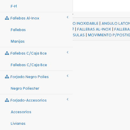
F-H
Fallebas Al-Inox
ACABADOS
|
ACERO INOXIDABLE
|
ANGULO LATO
FALL Hº-HJES Hº
|
FALLEBAS AL-INOX
|
FALLEBA
Fallebas
MENSULAS
|
MOVIMIENTO P/POSTI
Manijas
Fallebas C/caja Bce
Fallebas C/caja Bce
Forjado Negro Polies
Negro Poliester
Forjado-Accesorios
Accesorios
Livianas