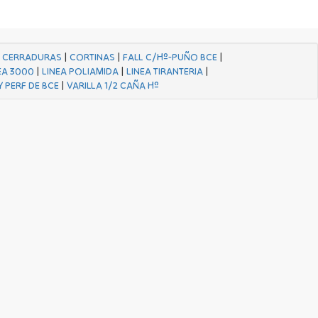
|
CERRADURAS
|
CORTINAS
|
FALL C/Hº-PUÑO BCE
|
EA 3000
|
LINEA POLIAMIDA
|
LINEA TIRANTERIA
|
Y PERF DE BCE
|
VARILLA 1/2 CAÑA Hº