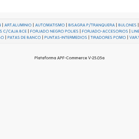
N
|
ART.ALUMINIO
|
AUTOMATISMO
|
BISAGRA P/TRANQUERA
|
BULONES
S C/CAJA BCE
|
FORJADO NEGRO POLIES
|
FORJADO-ACCESORIOS
|
LIN
GO
|
PATAS DE BANCO
|
PUNTAS-INTERMEDIOS
|
TIRADORES POMO
|
VAR.
Plataforma APF-Commerce V-25.05a