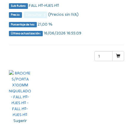
FALL Hº-HJES Hº
Sub Rubro:
(Precios sin IVA)
Consultar $
Precio:
21,00 %
Porcentaje de Iva:
16/06/2026 16:55:09
Última actualización:
Sugerir