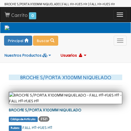
BROCHE S/PORTA X100MM NIQUELADO | FALL Hº-HJES Hº | FALL Hº-HJES Hº
Carrito
Toggl
0
navig
Principal
Buscar
Toggl
navig
Nuestros Productos
Usuarios
BROCHE S/PORTA X100MM NIQUELADO
BROCHE S/PORTA X100MM NIQUELADO
F521
Código de Artículo:
FALL Hº-HJES Hº
Rubro: