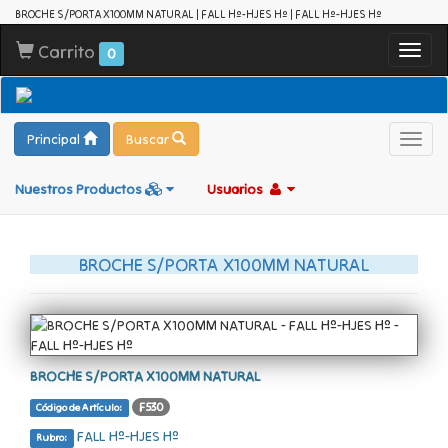
BROCHE S/PORTA X100MM NATURAL | FALL Hº-HJES Hº | FALL Hº-HJES Hº
Carrito
Toggl
0
navig
Principal
Buscar
Toggl
navig
Nuestros Productos
Usuarios
BROCHE S/PORTA X100MM NATURAL
BROCHE S/PORTA X100MM NATURAL
F530
Código de Artículo:
FALL Hº-HJES Hº
Rubro: