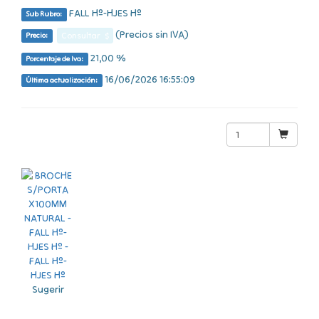
FALL Hº-HJES Hº
Sub Rubro:
(Precios sin IVA)
Consultar $
Precio:
21,00 %
Porcentaje de Iva:
16/06/2026 16:55:09
Última actualización:
Sugerir