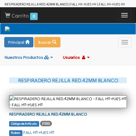
RESPIRADERO REJILLA RED.42MM BLANCO | FALL Hº-HJES Hº | FALL Hº-HJES Hº
Carrito
Toggl
0
navig
Principal
Buscar
Toggl
navig
Nuestros Productos
Usuarios
RESPIRADERO REJILLA RED.42MM BLANCO
RESPIRADERO REJILLA RED.42MM BLANCO
F550
Código de Artículo:
FALL Hº-HJES Hº
Rubro: