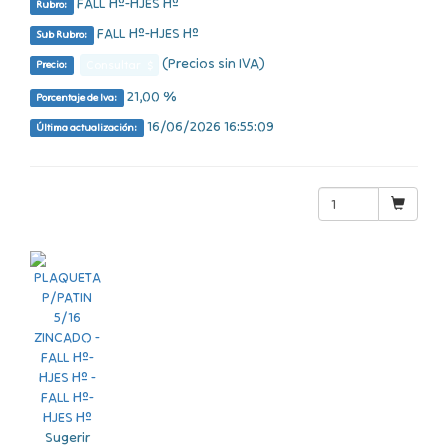
FALL Hº-HJES Hº
Rubro:
FALL Hº-HJES Hº
Sub Rubro:
(Precios sin IVA)
Consultar $
Precio:
21,00 %
Porcentaje de Iva:
16/06/2026 16:55:09
Última actualización:
Sugerir