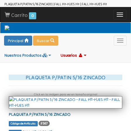
PLAQUETA P/PATIN 5/16 ZINCADO | FALL Hº-HJES Hº | FALL Hº-HJES Hº
Carrito
Toggl
0
navig
Principal
Buscar
Toggl
navig
Nuestros Productos
Usuarios
PLAQUETA P/PATIN 5/16 ZINCADO
Click en la imágen para ver en tamaño original
PLAQUETA P/PATIN 5/16 ZINCADO
F567
Código de Artículo: