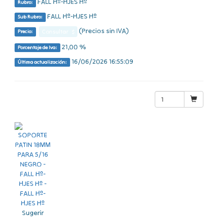
FALL Hº-HJES Hº
Rubro:
FALL Hº-HJES Hº
Sub Rubro:
(Precios sin IVA)
Consultar $
Precio:
21,00 %
Porcentaje de Iva:
16/06/2026 16:55:09
Última actualización:
Sugerir