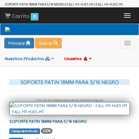
SOPORTE PATIN 18MM PARA 5/16 NEGRO | FALL Hº-HJES Hº | FALL Hº-HJES Hº
Carrito
Toggl
0
navig
Principal
Buscar
Toggl
navig
Nuestros Productos
Usuarios
SOPORTE PATIN 18MM PARA 5/16 NEGRO
Click en la imágen para ver en tamaño original
SOPORTE PATIN 18MM PARA 5/16 NEGRO
F574
Código de Artículo: