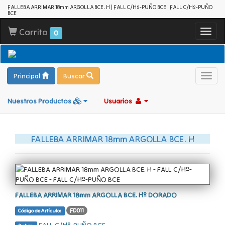
FALLEBA ARRIMAR 18mm ARGOLLA BCE. H | FALL C/Hº-PUÑO BCE | FALL C/Hº-PUÑO
BCE
Carrito
Toggl
0
navig
Principal
Buscar
Toggl
navig
Nuestros Productos
Usuarios
FALLEBA ARRIMAR 18mm ARGOLLA BCE. H
FALLEBA ARRIMAR 18mm ARGOLLA BCE. Hº DORADO
FD011
Código de Artículo: