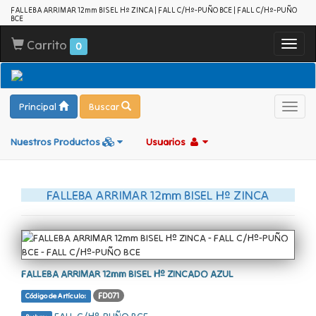
FALLEBA ARRIMAR 12mm BISEL Hº ZINCA | FALL C/Hº-PUÑO BCE | FALL C/Hº-PUÑO
BCE
Carrito
Toggl
0
navig
Principal
Buscar
Toggl
navig
Nuestros Productos
Usuarios
FALLEBA ARRIMAR 12mm BISEL Hº ZINCA
FALLEBA ARRIMAR 12mm BISEL Hº ZINCADO AZUL
FD071
Código de Artículo: