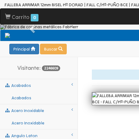
FALLEBA ARRIMAR 12mm BISEL Hº DORAD | FALL C/Hº-PUÑO BCE | FA
Carrito
0
Principal
Buscar
Visitante:
2246609
Acabados
Acabados
Acero Inoxidable
Acero Inoxidable
Angulo Laton