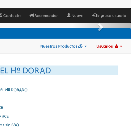
Contacto
Recomendar
Nuevo
Ingreso usuario
Nuestros Productos
Usuarios
SEL Hº DORAD
SEL Hº DORADO
CE
 BCE
os sin IVA)