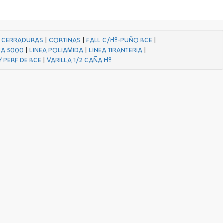
|
CERRADURAS
|
CORTINAS
|
FALL C/Hº-PUÑO BCE
|
EA 3000
|
LINEA POLIAMIDA
|
LINEA TIRANTERIA
|
Y PERF DE BCE
|
VARILLA 1/2 CAÑA Hº