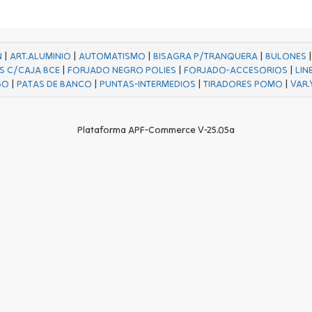
N
|
ART.ALUMINIO
|
AUTOMATISMO
|
BISAGRA P/TRANQUERA
|
BULONES
S C/CAJA BCE
|
FORJADO NEGRO POLIES
|
FORJADO-ACCESORIOS
|
LIN
GO
|
PATAS DE BANCO
|
PUNTAS-INTERMEDIOS
|
TIRADORES POMO
|
VAR.
Plataforma APF-Commerce V-25.05a