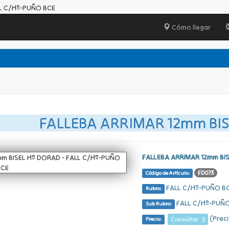
LL C/Hº-PUÑO BCE
Cómo llegar
FALLEBA ARRIMAR 12mm BI
FALLEBA ARRIMAR 12mm BI
FD073
Código de Artículo:
FALL C/Hº-PUÑO B
Rubro:
FALL C/Hº-PUÑO
Sub Rubro:
(Preci
Consultar $
Precio: