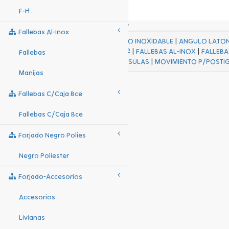
F-H
Fallebas Al-Inox
ACABADOS
|
ACERO INOXIDABLE
|
ANGULO LATO
FALL Hº-HJES Hº
|
FALLEBAS AL-INOX
|
FALLEBA
Fallebas
MENSULAS
|
MOVIMIENTO P/POSTI
Manijas
Fallebas C/caja Bce
Fallebas C/caja Bce
Forjado Negro Polies
Negro Poliester
Forjado-Accesorios
Accesorios
Livianas