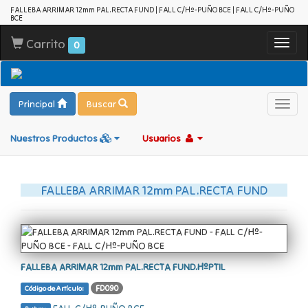
FALLEBA ARRIMAR 12mm PAL.RECTA FUND | FALL C/Hº-PUÑO BCE | FALL C/Hº-PUÑO
BCE
Carrito
Toggl
0
navig
Principal
Buscar
Toggl
navig
Nuestros Productos
Usuarios
FALLEBA ARRIMAR 12mm PAL.RECTA FUND
FALLEBA ARRIMAR 12mm PAL.RECTA FUND.HºPTIL
FD090
Código de Artículo: