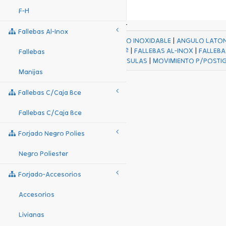
F-H
Fallebas Al-Inox
ACABADOS
|
ACERO INOXIDABLE
|
ANGULO LATO
FALL Hº-HJES Hº
|
FALLEBAS AL-INOX
|
FALLEBA
Fallebas
MENSULAS
|
MOVIMIENTO P/POSTI
Manijas
Fallebas C/caja Bce
Fallebas C/caja Bce
Forjado Negro Polies
Negro Poliester
Forjado-Accesorios
Accesorios
Livianas