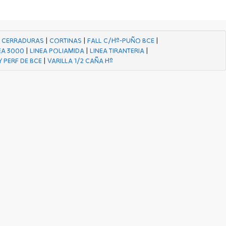
|
CERRADURAS
|
CORTINAS
|
FALL C/Hº-PUÑO BCE
|
EA 3000
|
LINEA POLIAMIDA
|
LINEA TIRANTERIA
|
Y PERF DE BCE
|
VARILLA 1/2 CAÑA Hº