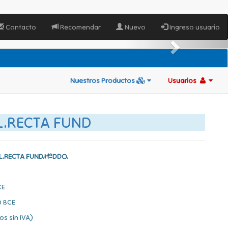
Contacto
Recomendar
Nuevo
Ingreso usuario
Nuestros Productos
Usuarios
L.RECTA FUND
L.RECTA FUND.HºDDO.
CE
 BCE
os sin IVA)