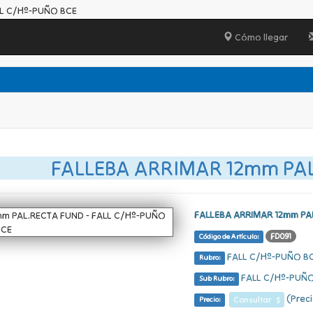
LL C/Hº-PUÑO BCE
Cómo llegar
FALLEBA ARRIMAR 12mm PA
FALLEBA ARRIMAR 12mm PA
FD091
Código de Artículo:
FALL C/Hº-PUÑO B
Rubro:
FALL C/Hº-PUÑO
Sub Rubro:
(Preci
Consultar $
Precio: