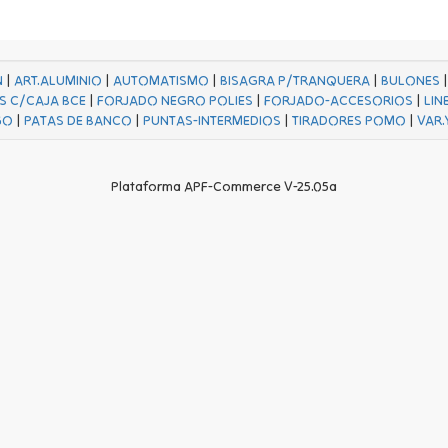
N
|
ART.ALUMINIO
|
AUTOMATISMO
|
BISAGRA P/TRANQUERA
|
BULONES
S C/CAJA BCE
|
FORJADO NEGRO POLIES
|
FORJADO-ACCESORIOS
|
LIN
GO
|
PATAS DE BANCO
|
PUNTAS-INTERMEDIOS
|
TIRADORES POMO
|
VAR.
Plataforma APF-Commerce V-25.05a