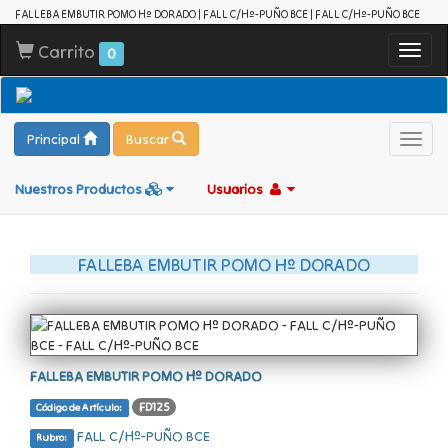
FALLEBA EMBUTIR POMO Hº DORADO | FALL C/Hº-PUÑO BCE | FALL C/Hº-PUÑO BCE
Carrito
Toggl
0
navig
Principal
Buscar
Toggl
navig
Nuestros Productos
Usuarios
FALLEBA EMBUTIR POMO Hº DORADO
FALLEBA EMBUTIR POMO Hº DORADO
FD125
Código de Artículo:
FALL C/Hº-PUÑO BCE
Rubro: