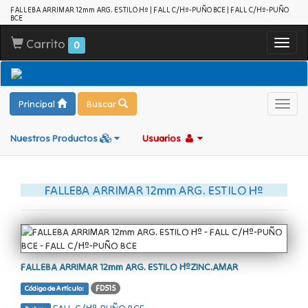
FALLEBA ARRIMAR 12mm ARG. ESTILO Hº | FALL C/Hº-PUÑO BCE | FALL C/Hº-PUÑO
BCE
Carrito
Toggl
0
navig
Principal
Buscar
Toggl
navig
Nuestros Productos
Usuarios
FALLEBA ARRIMAR 12mm ARG. ESTILO Hº
FALLEBA ARRIMAR 12mm ARG. ESTILO HºZINC.AMAR
FD515
Código de Artículo: