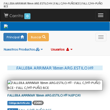
FALLEBA ARRIMAR 18mm ARG.ESTILO Hº | FALL C/Hº-PUÑO BCE | FALL C/Hº-PUÑO
BCE
Carrito
Toggl
0
navig
Principal
Buscar
Toggl
navig
Nuestros Productos
Usuarios
FALLEBA ARRIMAR 18mm ARG.ESTILO Hº
FALLEBA ARRIMAR 18mm ARG.ESTILO Hº N.EPOXI
FD680
Código de Artículo: