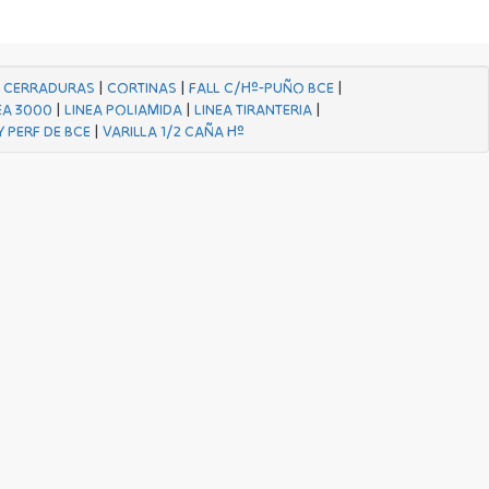
|
CERRADURAS
|
CORTINAS
|
FALL C/Hº-PUÑO BCE
|
EA 3000
|
LINEA POLIAMIDA
|
LINEA TIRANTERIA
|
Y PERF DE BCE
|
VARILLA 1/2 CAÑA Hº