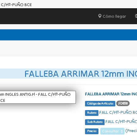
L C/Hº-PUÑO BCE
Cómo llegar
FALLEBA ARRIMAR 12mm IN
FALLEBA ARRIMAR 12mm IN
FD838
Código de Artículo:
FALL C/Hº-PUÑO B
Rubro:
FALL C/Hº-PUÑO
Sub Rubro:
(Preci
Consultar $
Precio: