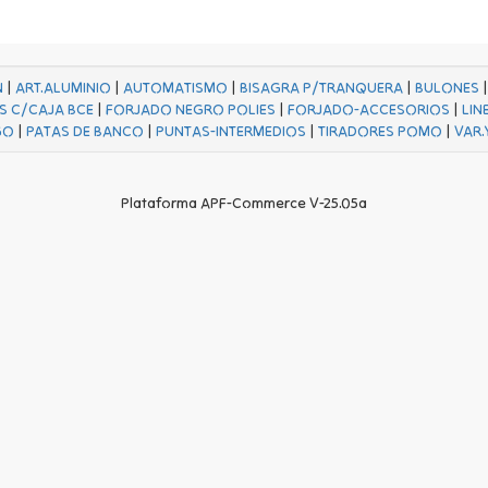
N
|
ART.ALUMINIO
|
AUTOMATISMO
|
BISAGRA P/TRANQUERA
|
BULONES
S C/CAJA BCE
|
FORJADO NEGRO POLIES
|
FORJADO-ACCESORIOS
|
LIN
GO
|
PATAS DE BANCO
|
PUNTAS-INTERMEDIOS
|
TIRADORES POMO
|
VAR.
Plataforma APF-Commerce V-25.05a