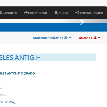
Contacto
Recomendar
Nuevo
Ingreso usuario
Nuestros Productos
Usuarios
GLES ANTIG.H
GLES ANTIG.Hº DORADO
CE
 BCE
os sin IVA)