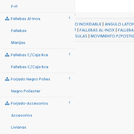
F-H
Fallebas Al-Inox
ACABADOS
|
ACERO INOXIDABLE
|
ANGULO LATO
FALL Hº-HJES Hº
|
FALLEBAS AL-INOX
|
FALLEBA
Fallebas
MENSULAS
|
MOVIMIENTO P/POSTI
Manijas
Fallebas C/caja Bce
Fallebas C/caja Bce
Forjado Negro Polies
Negro Poliester
Forjado-Accesorios
Accesorios
Livianas