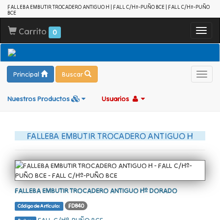
FALLEBA EMBUTIR TROCADERO ANTIGUO H | FALL C/Hº-PUÑO BCE | FALL C/Hº-PUÑO
BCE
Carrito
Toggl
0
navig
Principal
Buscar
Toggl
navig
Nuestros Productos
Usuarios
FALLEBA EMBUTIR TROCADERO ANTIGUO H
FALLEBA EMBUTIR TROCADERO ANTIGUO Hº DORADO
FD840
Código de Artículo: