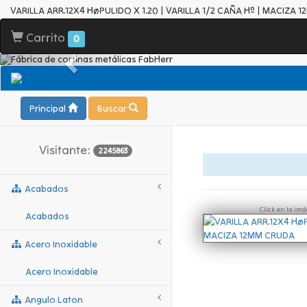
VARILLA ARR.12X4 HøPULIDO X 1.20 | VARILLA 1/2 CAÑA Hº | MACIZA
Carrito
0
Principal
Buscar
Visitante:
2245863
Acabados
Click en la im
Acabados
Acero Inoxidable
Acero Inoxidable
Angulo Laton