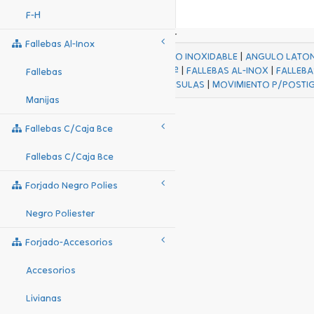
F-H
Fallebas Al-Inox
ACABADOS
|
ACERO INOXIDABLE
|
ANGULO LATO
FALL Hº-HJES Hº
|
FALLEBAS AL-INOX
|
FALLEBA
Fallebas
MENSULAS
|
MOVIMIENTO P/POSTI
Manijas
Fallebas C/caja Bce
Fallebas C/caja Bce
Forjado Negro Polies
Negro Poliester
Forjado-Accesorios
Accesorios
Livianas