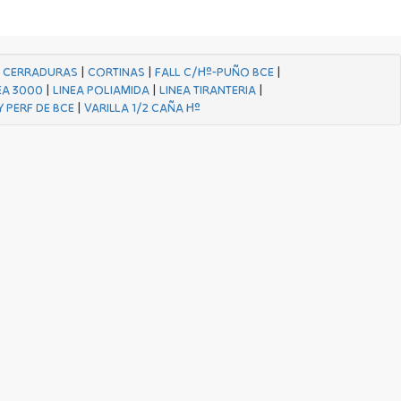
|
CERRADURAS
|
CORTINAS
|
FALL C/Hº-PUÑO BCE
|
EA 3000
|
LINEA POLIAMIDA
|
LINEA TIRANTERIA
|
Y PERF DE BCE
|
VARILLA 1/2 CAÑA Hº