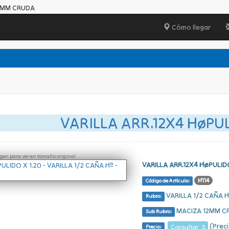
 12MM CRUDA
Cómo llegar
VARILLA ARR.12X4 HøPUL
ágen para ver en tamaño original
VARILLA ARR.12X4 HøPULIDO
H114
Código de Artículo:
VARILLA 1/2 CAÑA H
Rubro:
MACIZA 12MM C
Sub Rubro:
(Preci
Consultar $
Precio: