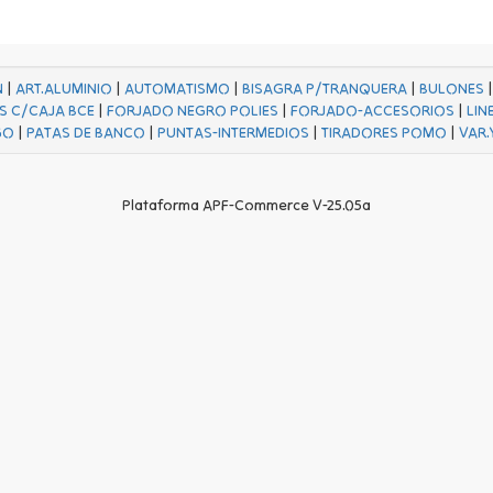
N
|
ART.ALUMINIO
|
AUTOMATISMO
|
BISAGRA P/TRANQUERA
|
BULONES
S C/CAJA BCE
|
FORJADO NEGRO POLIES
|
FORJADO-ACCESORIOS
|
LIN
GO
|
PATAS DE BANCO
|
PUNTAS-INTERMEDIOS
|
TIRADORES POMO
|
VAR.
Plataforma APF-Commerce V-25.05a