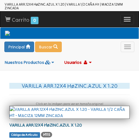
VARILLA ARR.12X4 HøZINC.AZUL X 1.20 | VARILLA 1/2 CAÑA Hº | MACIZA 12MM
ZINCADA
Carrito
Toggl
0
navig
Principal
Buscar
Toggl
navig
Nuestros Productos
Usuarios
VARILLA ARR.12X4 HøZINC.AZUL X 1.20
Click en la imágen para ver en tamaño original
VARILLA ARR.12X4 HøZINC.AZUL X 1.20
H115
Código de Artículo: