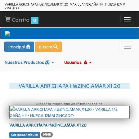
VARILLA ARR.CHAPA HøZINC.AMAR X1.20 | VARILLA 1/2 CAÑA Hº | HUECA 12MM
ZINCADO
Carrito
Toggl
0
navig
Principal
Buscar
Toggl
navig
Nuestros Productos
Usuarios
VARILLA ARR.CHAPA HøZINC.AMAR X1.20
Click en la imágen para ver en tamaño original
VARILLA ARR.CHAPA HøZINC.AMAR X1.20
H149
Código de Artículo: