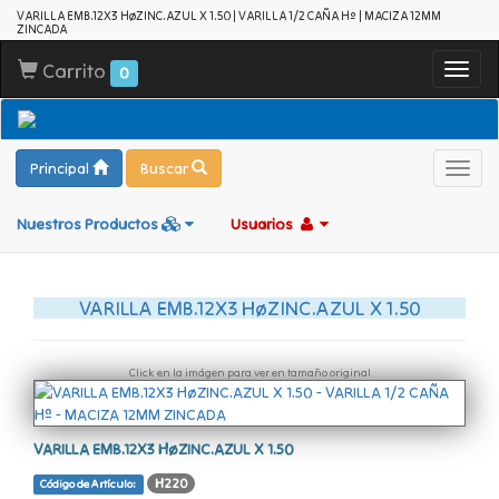
VARILLA EMB.12X3 HøZINC.AZUL X 1.50 | VARILLA 1/2 CAÑA Hº | MACIZA 12MM
ZINCADA
Carrito
Toggl
0
navig
Principal
Buscar
Toggl
navig
Nuestros Productos
Usuarios
VARILLA EMB.12X3 HøZINC.AZUL X 1.50
Click en la imágen para ver en tamaño original
VARILLA EMB.12X3 HøZINC.AZUL X 1.50
H220
Código de Artículo: