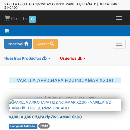
VARILLA ARR.CHAPA HøZINC.AMAR X2.00 | VARILLA 1/2 CAÑA Hº | HUECA 12MM
ZINCADO
Carrito
Toggl
0
navig
Principal
Buscar
Toggl
navig
Nuestros Productos
Usuarios
VARILLA ARR.CHAPA HøZINC.AMAR X2.00
Click en la imágen para ver en tamaño original
VARILLA ARR.CHAPA HøZINC.AMAR X2.00
H349
Código de Artículo: