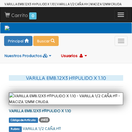
VARILLA EMB.12X3 HºPULIDO X 1.10 | VARILLA 1/2 CAÑA Hº | MACIZA 12MM CRUDA
Carrito
Toggl
0
navig
Principal
Buscar
Toggl
navig
Nuestros Productos
Usuarios
VARILLA EMB.12X3 HºPULIDO X 1.10
VARILLA EMB.12X3 HºPULIDO X 1.10
H413
Código de Artículo:
VARILLA 1/2 CAÑA Hº
Rubro: