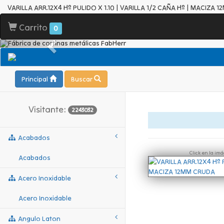
VARILLA ARR.12X4 Hº PULIDO X 1.10 | VARILLA 1/2 CAÑA Hº | MACIZA 
Carrito
0
Principal
Buscar
Visitante:
2243032
Acabados
Click en la im
Acabados
Acero Inoxidable
Acero Inoxidable
Angulo Laton