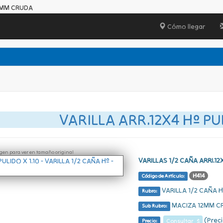
12MM CRUDA
Cómo llegar
VARILLA ARR.12X4 Hº PUL
ágen para ver en tamaño original
VARILLAS 1/2 CAÑA ARRI.12
H414
Código de Artículo:
VARILLA 1/2 CAÑA H
Rubro:
MACIZA 12MM C
Sub Rubro:
(Preci
Consultar $
Precio: