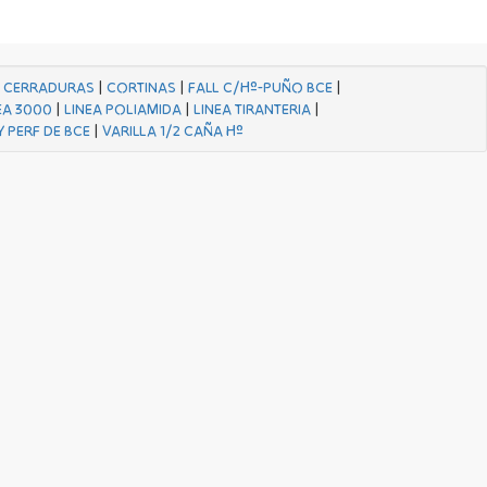
|
CERRADURAS
|
CORTINAS
|
FALL C/Hº-PUÑO BCE
|
EA 3000
|
LINEA POLIAMIDA
|
LINEA TIRANTERIA
|
Y PERF DE BCE
|
VARILLA 1/2 CAÑA Hº