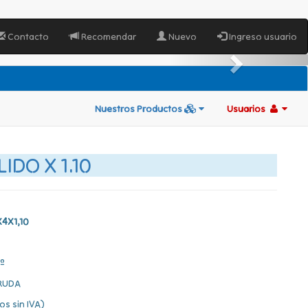
Contacto
Recomendar
Nuevo
Ingreso usuario
Nuestros Productos
Usuarios
IDO X 1.10
X4X1,10
º
RUDA
os sin IVA)