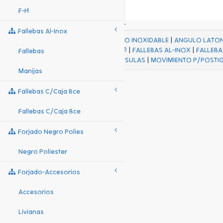
F-H
Fallebas Al-Inox
ACABADOS
|
ACERO INOXIDABLE
|
ANGULO LATO
FALL Hº-HJES Hº
|
FALLEBAS AL-INOX
|
FALLEBA
Fallebas
MENSULAS
|
MOVIMIENTO P/POSTI
Manijas
Fallebas C/caja Bce
Fallebas C/caja Bce
Forjado Negro Polies
Negro Poliester
Forjado-Accesorios
Accesorios
Livianas