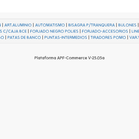
N
|
ART.ALUMINIO
|
AUTOMATISMO
|
BISAGRA P/TRANQUERA
|
BULONES
S C/CAJA BCE
|
FORJADO NEGRO POLIES
|
FORJADO-ACCESORIOS
|
LIN
GO
|
PATAS DE BANCO
|
PUNTAS-INTERMEDIOS
|
TIRADORES POMO
|
VAR.
Plataforma APF-Commerce V-25.05a