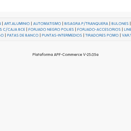
N
|
ART.ALUMINIO
|
AUTOMATISMO
|
BISAGRA P/TRANQUERA
|
BULONES
S C/CAJA BCE
|
FORJADO NEGRO POLIES
|
FORJADO-ACCESORIOS
|
LIN
GO
|
PATAS DE BANCO
|
PUNTAS-INTERMEDIOS
|
TIRADORES POMO
|
VAR.
Plataforma APF-Commerce V-25.05a