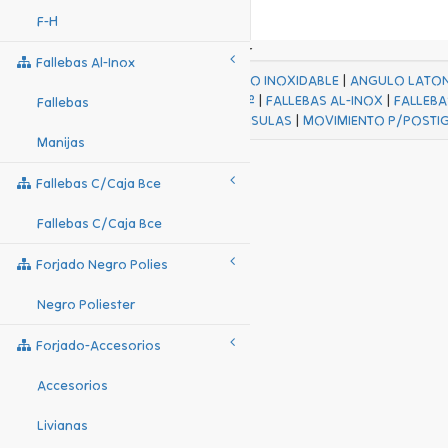
F-H
Fallebas Al-Inox
ACABADOS
|
ACERO INOXIDABLE
|
ANGULO LATO
FALL Hº-HJES Hº
|
FALLEBAS AL-INOX
|
FALLEBA
Fallebas
MENSULAS
|
MOVIMIENTO P/POSTI
Manijas
Fallebas C/caja Bce
Fallebas C/caja Bce
Forjado Negro Polies
Negro Poliester
Forjado-Accesorios
Accesorios
Livianas