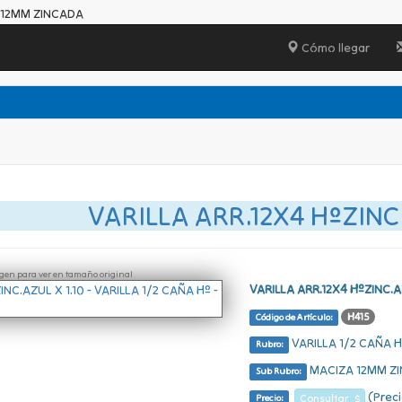
A 12MM ZINCADA
Cómo llegar
VARILLA ARR.12X4 HºZINC.
ágen para ver en tamaño original
VARILLA ARR.12X4 HºZINC.A
H415
Código de Artículo:
VARILLA 1/2 CAÑA H
Rubro:
MACIZA 12MM Z
Sub Rubro:
(Preci
Consultar $
Precio: