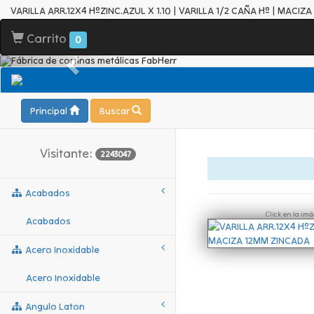
VARILLA ARR.12X4 HºZINC.AZUL X 1.10 | VARILLA 1/2 CAÑA Hº | MACIZ
Carrito
0
Principal
Buscar
Visitante:
2243047
Acabados
Click en la im
Acabados
Acero Inoxidable
Acero Inoxidable
Angulo Laton