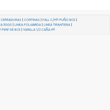
|
CERRADURAS
|
CORTINAS
|
FALL C/Hº-PUÑO BCE
|
EA 3000
|
LINEA POLIAMIDA
|
LINEA TIRANTERIA
|
Y PERF DE BCE
|
VARILLA 1/2 CAÑA Hº