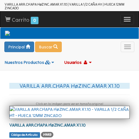
VARILLA ARR.CHAPA HøZINC.AMAR X1.10 | VARILLA 1/2 CAÑA Hº | HUECA 12MM
ZINCADO
Carrito
Toggl
0
navig
Principal
Buscar
Toggl
navig
Nuestros Productos
Usuarios
VARILLA ARR.CHAPA HøZINC.AMAR X1.10
Click en la imágen para ver en tamaño original
VARILLA ARR.CHAPA HøZINC.AMAR X1.10
H449
Código de Artículo: