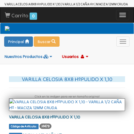
VARILLA CELOSIA 8X8 HºPULIDO X 1,10 | VARILLA 1/2 CAÑA Hº | MACIZA 12MM CRUDA
Carrito
Toggl
0
navig
Principal
Buscar
Toggl
navig
Nuestros Productos
Usuarios
VARILLA CELOSIA 8X8 HºPULIDO X 1,10
Click en la imágen para ver en tamaño original
VARILLA CELOSIA 8X8 HºPULIDO X 1,10
H479
Código de Artículo: