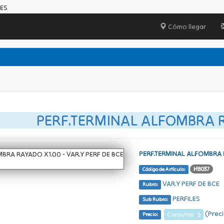
LES
Cómo llegar
PERF.TERMINAL ALFOMBRA 
PERF.TERMINAL ALFOMBRA 
HB037
Código de Artículo:
VAR.Y PERF DE BCE
Rubro:
PERFILES
Sub Rubro:
(Preci
Consultar $
Precio: