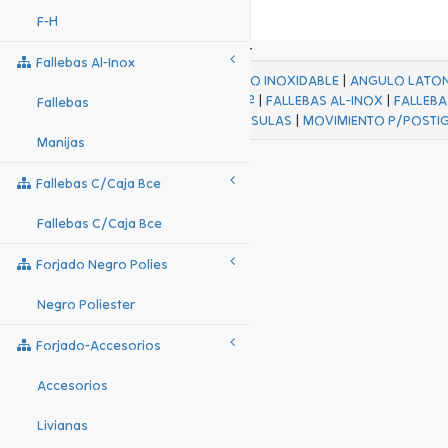
F-H
Fallebas Al-Inox
ACABADOS
|
ACERO INOXIDABLE
|
ANGULO LATO
FALL Hº-HJES Hº
|
FALLEBAS AL-INOX
|
FALLEBA
Fallebas
MENSULAS
|
MOVIMIENTO P/POSTI
Manijas
Fallebas C/caja Bce
Fallebas C/caja Bce
Forjado Negro Polies
Negro Poliester
Forjado-Accesorios
Accesorios
Livianas