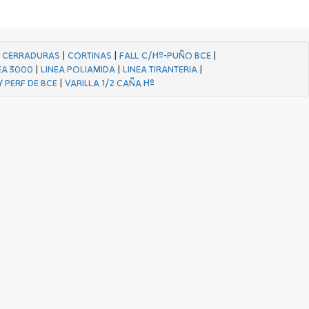
|
CERRADURAS
|
CORTINAS
|
FALL C/Hº-PUÑO BCE
|
EA 3000
|
LINEA POLIAMIDA
|
LINEA TIRANTERIA
|
Y PERF DE BCE
|
VARILLA 1/2 CAÑA Hº