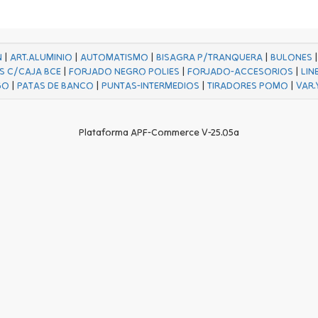
N
|
ART.ALUMINIO
|
AUTOMATISMO
|
BISAGRA P/TRANQUERA
|
BULONES
S C/CAJA BCE
|
FORJADO NEGRO POLIES
|
FORJADO-ACCESORIOS
|
LIN
GO
|
PATAS DE BANCO
|
PUNTAS-INTERMEDIOS
|
TIRADORES POMO
|
VAR.
Plataforma APF-Commerce V-25.05a