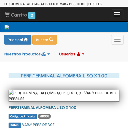
PERF.TERMINAL ALFOMBRA LISO X 1.00 | VAR.Y PERF DE BCE | PERFILES
Carrito
Toggl
0
navig
Principal
Buscar
Toggl
navig
Nuestros Productos
Usuarios
PERF.TERMINAL ALFOMBRA LISO X 1.00
PERF.TERMINAL ALFOMBRA LISO X 1.00
HB038
Código de Artículo:
VAR.Y PERF DE BCE
Rubro: