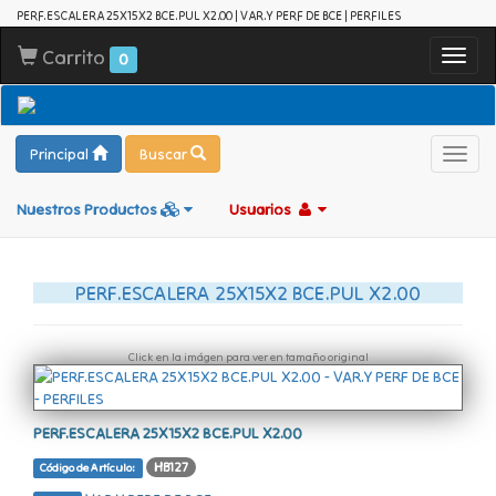
PERF.ESCALERA 25X15X2 BCE.PUL X2.00 | VAR.Y PERF DE BCE | PERFILES
Carrito
Toggl
0
navig
Principal
Buscar
Toggl
navig
Nuestros Productos
Usuarios
PERF.ESCALERA 25X15X2 BCE.PUL X2.00
Click en la imágen para ver en tamaño original
PERF.ESCALERA 25X15X2 BCE.PUL X2.00
HB127
Código de Artículo: