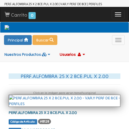
PERF.ALFOMBRA 25 X 2 BCE.PUL X 2.00 | VAR.Y PERF DE BCE | PERFILES
Carrito
Toggl
0
navig
Principal
Buscar
Toggl
navig
Nuestros Productos
Usuarios
PERF.ALFOMBRA 25 X 2 BCE.PUL X 2.00
Click en la imágen para ver en tamaño original
PERF.ALFOMBRA 25 X 2 BCE.PUL X 2.00
HB128
Código de Artículo: