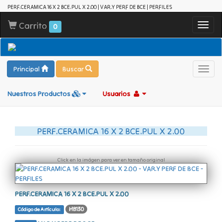
PERF.CERAMICA 16 X 2 BCE.PUL X 2.00 | VAR.Y PERF DE BCE | PERFILES
Carrito
Toggl
0
navig
Principal
Buscar
Toggl
navig
Nuestros Productos
Usuarios
PERF.CERAMICA 16 X 2 BCE.PUL X 2.00
Click en la imágen para ver en tamaño original
PERF.CERAMICA 16 X 2 BCE.PUL X 2.00
HB130
Código de Artículo: