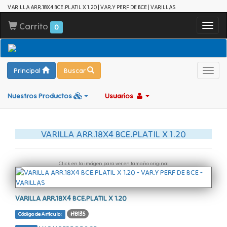
VARILLA ARR.18X4 BCE.PLATIL X 1.20 | VAR.Y PERF DE BCE | VARILLAS
Carrito
Toggl
0
navig
Principal
Buscar
Toggl
navig
Nuestros Productos
Usuarios
VARILLA ARR.18X4 BCE.PLATIL X 1.20
Click en la imágen para ver en tamaño original
VARILLA ARR.18X4 BCE.PLATIL X 1.20
HB135
Código de Artículo: