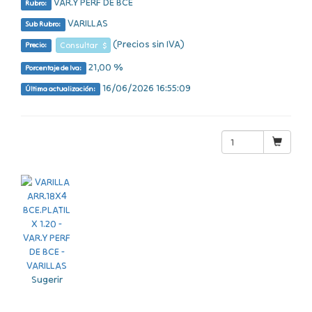
VAR.Y PERF DE BCE
Rubro:
VARILLAS
Sub Rubro:
(Precios sin IVA)
Consultar $
Precio:
21,00 %
Porcentaje de Iva:
16/06/2026 16:55:09
Última actualización:
Sugerir