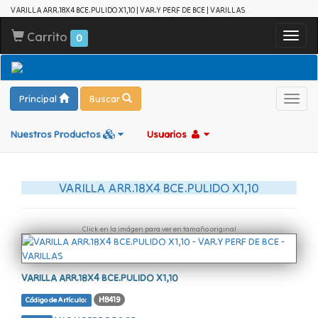
VARILLA ARR.18X4 BCE.PULIDO X1,10 | VAR.Y PERF DE BCE | VARILLAS
Carrito
Toggl
0
navig
Principal
Buscar
Toggl
navig
Nuestros Productos
Usuarios
VARILLA ARR.18X4 BCE.PULIDO X1,10
Click en la imágen para ver en tamaño original
VARILLA ARR.18X4 BCE.PULIDO X1,10
HB419
Código de Artículo: