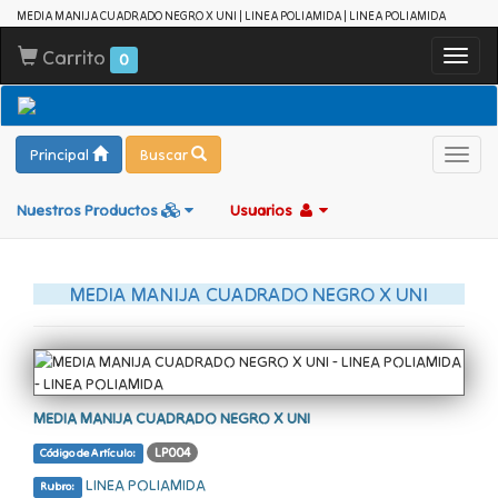
MEDIA MANIJA CUADRADO NEGRO X UNI | LINEA POLIAMIDA | LINEA POLIAMIDA
Carrito
Toggl
0
navig
Principal
Buscar
Toggl
navig
Nuestros Productos
Usuarios
MEDIA MANIJA CUADRADO NEGRO X UNI
MEDIA MANIJA CUADRADO NEGRO X UNI
LP004
Código de Artículo:
LINEA POLIAMIDA
Rubro: