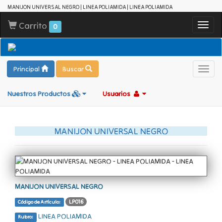
MANIJON UNIVERSAL NEGRO | LINEA POLIAMIDA | LINEA POLIAMIDA
Carrito
Toggl
0
navig
Principal
Buscar
Toggl
navig
Nuestros Productos
Usuarios
MANIJON UNIVERSAL NEGRO
MANIJON UNIVERSAL NEGRO
LP016
Código de Artículo:
LINEA POLIAMIDA
Rubro: