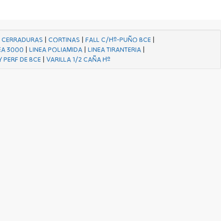
|
CERRADURAS
|
CORTINAS
|
FALL C/Hº-PUÑO BCE
|
EA 3000
|
LINEA POLIAMIDA
|
LINEA TIRANTERIA
|
Y PERF DE BCE
|
VARILLA 1/2 CAÑA Hº