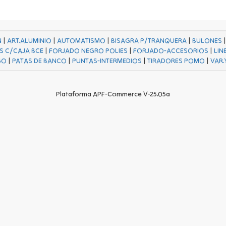
N
|
ART.ALUMINIO
|
AUTOMATISMO
|
BISAGRA P/TRANQUERA
|
BULONES
S C/CAJA BCE
|
FORJADO NEGRO POLIES
|
FORJADO-ACCESORIOS
|
LIN
GO
|
PATAS DE BANCO
|
PUNTAS-INTERMEDIOS
|
TIRADORES POMO
|
VAR.
Plataforma APF-Commerce V-25.05a