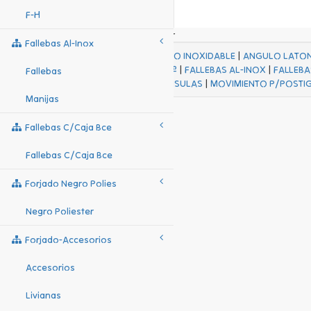
F-H
Fallebas Al-Inox
ACABADOS
|
ACERO INOXIDABLE
|
ANGULO LATO
FALL Hº-HJES Hº
|
FALLEBAS AL-INOX
|
FALLEBA
Fallebas
MENSULAS
|
MOVIMIENTO P/POSTI
Manijas
Fallebas C/caja Bce
Fallebas C/caja Bce
Forjado Negro Polies
Negro Poliester
Forjado-Accesorios
Accesorios
Livianas