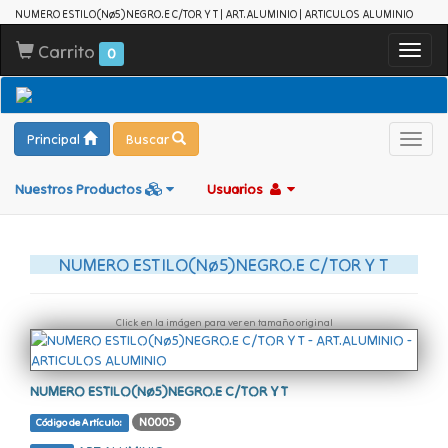
NUMERO ESTILO(Nø5)NEGRO.E C/TOR Y T | ART.ALUMINIO | ARTICULOS ALUMINIO
Carrito
Toggl
0
navig
Principal
Buscar
Toggl
navig
Nuestros Productos
Usuarios
NUMERO ESTILO(Nø5)NEGRO.E C/TOR Y T
Click en la imágen para ver en tamaño original
NUMERO ESTILO(Nø5)NEGRO.E C/TOR Y T
N0005
Código de Artículo: