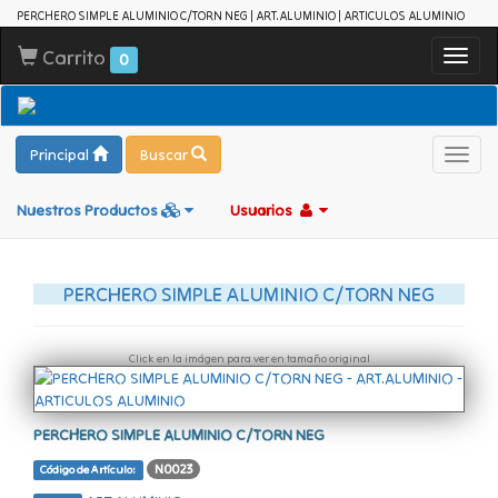
PERCHERO SIMPLE ALUMINIO C/TORN NEG | ART.ALUMINIO | ARTICULOS ALUMINIO
Carrito
Toggl
0
navig
Principal
Buscar
Toggl
navig
Nuestros Productos
Usuarios
PERCHERO SIMPLE ALUMINIO C/TORN NEG
Click en la imágen para ver en tamaño original
PERCHERO SIMPLE ALUMINIO C/TORN NEG
N0023
Código de Artículo: