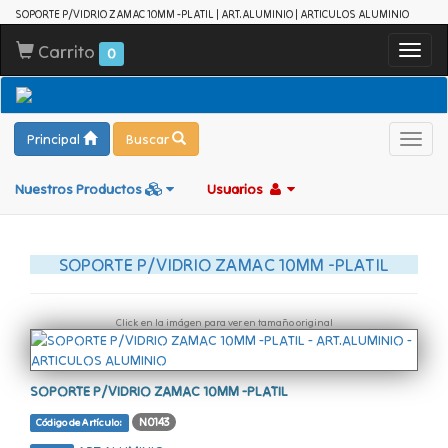
SOPORTE P/VIDRIO ZAMAC 10MM -PLATIL | ART.ALUMINIO | ARTICULOS ALUMINIO
Carrito
Toggl
0
navig
Principal
Buscar
Toggl
navig
Nuestros Productos
Usuarios
SOPORTE P/VIDRIO ZAMAC 10MM -PLATIL
Click en la imágen para ver en tamaño original
SOPORTE P/VIDRIO ZAMAC 10MM -PLATIL
N0143
Código de Artículo: