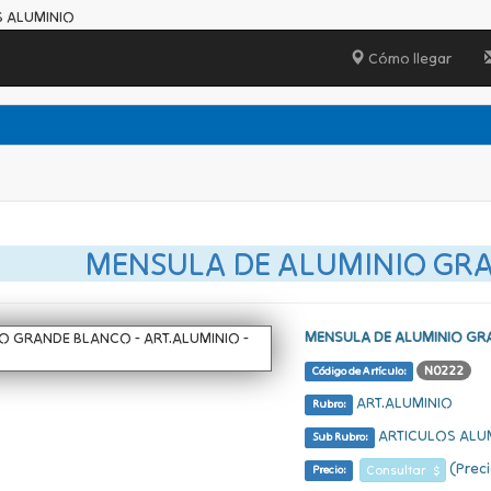
S ALUMINIO
Cómo llegar
MENSULA DE ALUMINIO GR
MENSULA DE ALUMINIO G
N0222
Código de Artículo:
ART.ALUMINIO
Rubro:
ARTICULOS ALU
Sub Rubro:
(Preci
Consultar $
Precio: