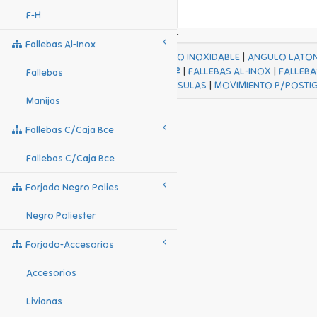
F-H
Fallebas Al-Inox
ACABADOS
|
ACERO INOXIDABLE
|
ANGULO LATO
FALL Hº-HJES Hº
|
FALLEBAS AL-INOX
|
FALLEBA
Fallebas
MENSULAS
|
MOVIMIENTO P/POSTI
Manijas
Fallebas C/caja Bce
Fallebas C/caja Bce
Forjado Negro Polies
Negro Poliester
Forjado-Accesorios
Accesorios
Livianas