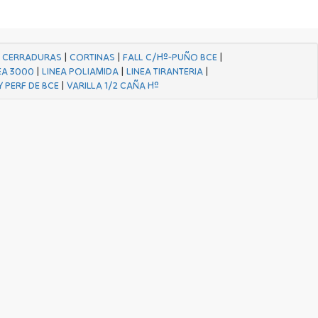
|
CERRADURAS
|
CORTINAS
|
FALL C/Hº-PUÑO BCE
|
EA 3000
|
LINEA POLIAMIDA
|
LINEA TIRANTERIA
|
Y PERF DE BCE
|
VARILLA 1/2 CAÑA Hº