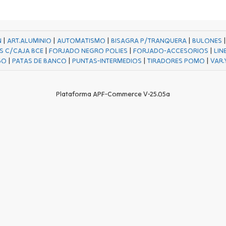
N
|
ART.ALUMINIO
|
AUTOMATISMO
|
BISAGRA P/TRANQUERA
|
BULONES
S C/CAJA BCE
|
FORJADO NEGRO POLIES
|
FORJADO-ACCESORIOS
|
LIN
GO
|
PATAS DE BANCO
|
PUNTAS-INTERMEDIOS
|
TIRADORES POMO
|
VAR.
Plataforma APF-Commerce V-25.05a