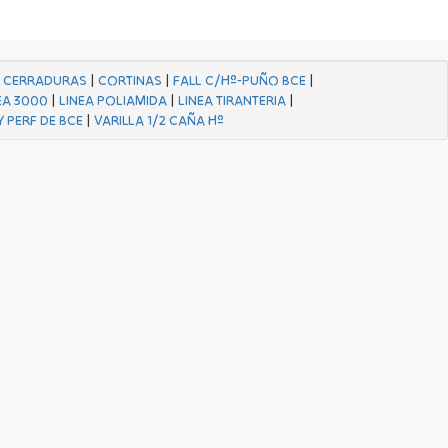
|
CERRADURAS
|
CORTINAS
|
FALL C/Hº-PUÑO BCE
|
EA 3000
|
LINEA POLIAMIDA
|
LINEA TIRANTERIA
|
Y PERF DE BCE
|
VARILLA 1/2 CAÑA Hº