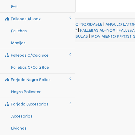
F-H
Fallebas Al-Inox
ACABADOS
|
ACERO INOXIDABLE
|
ANGULO LATO
FALL Hº-HJES Hº
|
FALLEBAS AL-INOX
|
FALLEBA
Fallebas
MENSULAS
|
MOVIMIENTO P/POSTI
Manijas
Fallebas C/caja Bce
Fallebas C/caja Bce
Forjado Negro Polies
Negro Poliester
Forjado-Accesorios
Accesorios
Livianas