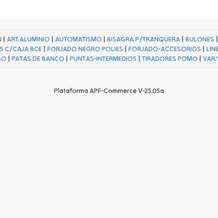
N
|
ART.ALUMINIO
|
AUTOMATISMO
|
BISAGRA P/TRANQUERA
|
BULONES
S C/CAJA BCE
|
FORJADO NEGRO POLIES
|
FORJADO-ACCESORIOS
|
LIN
GO
|
PATAS DE BANCO
|
PUNTAS-INTERMEDIOS
|
TIRADORES POMO
|
VAR.
Plataforma APF-Commerce V-25.05a