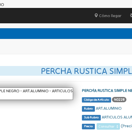
IO
Cómo llegar
PERCHA RUSTICA SIMP
PERCHA RUSTICA SIMPLE 
N0228
Código de Artículo:
ART.ALUMINIO
Rubro:
ARTICULOS ALU
Sub Rubro:
(Preci
Consultar $
Precio: