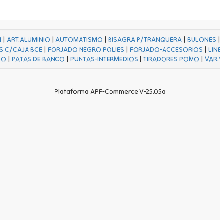
N
|
ART.ALUMINIO
|
AUTOMATISMO
|
BISAGRA P/TRANQUERA
|
BULONES
S C/CAJA BCE
|
FORJADO NEGRO POLIES
|
FORJADO-ACCESORIOS
|
LIN
GO
|
PATAS DE BANCO
|
PUNTAS-INTERMEDIOS
|
TIRADORES POMO
|
VAR.
Plataforma APF-Commerce V-25.05a