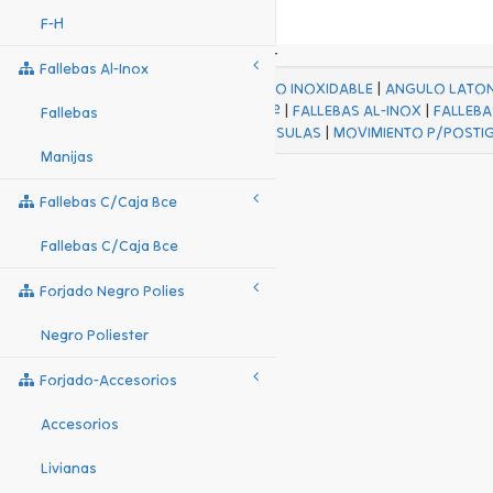
F-H
Fallebas Al-Inox
ACABADOS
|
ACERO INOXIDABLE
|
ANGULO LATO
FALL Hº-HJES Hº
|
FALLEBAS AL-INOX
|
FALLEBA
Fallebas
MENSULAS
|
MOVIMIENTO P/POSTI
Manijas
Fallebas C/caja Bce
Fallebas C/caja Bce
Forjado Negro Polies
Negro Poliester
Forjado-Accesorios
Accesorios
Livianas