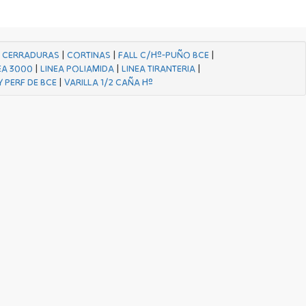
|
CERRADURAS
|
CORTINAS
|
FALL C/Hº-PUÑO BCE
|
EA 3000
|
LINEA POLIAMIDA
|
LINEA TIRANTERIA
|
Y PERF DE BCE
|
VARILLA 1/2 CAÑA Hº