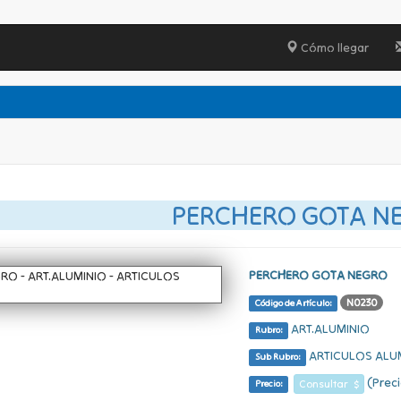
Cómo llegar
PERCHERO GOTA N
PERCHERO GOTA NEGRO
N0230
Código de Artículo:
ART.ALUMINIO
Rubro:
ARTICULOS ALU
Sub Rubro:
(Preci
Consultar $
Precio: