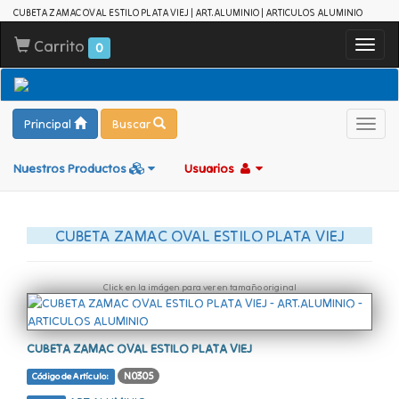
CUBETA ZAMAC OVAL ESTILO PLATA VIEJ | ART.ALUMINIO | ARTICULOS ALUMINIO
Carrito
Toggl
0
navig
Principal
Buscar
Toggl
navig
Nuestros Productos
Usuarios
CUBETA ZAMAC OVAL ESTILO PLATA VIEJ
Click en la imágen para ver en tamaño original
CUBETA ZAMAC OVAL ESTILO PLATA VIEJ
N0305
Código de Artículo: