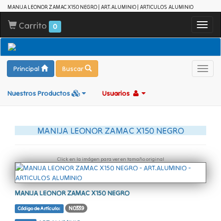
MANIJA LEONOR ZAMAC X150 NEGRO | ART.ALUMINIO | ARTICULOS ALUMINIO
Carrito
Toggl
0
navig
Principal
Buscar
Toggl
navig
Nuestros Productos
Usuarios
MANIJA LEONOR ZAMAC X150 NEGRO
Click en la imágen para ver en tamaño original
MANIJA LEONOR ZAMAC X150 NEGRO
N0339
Código de Artículo: