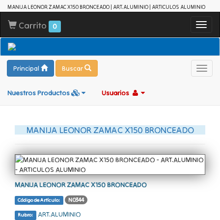
MANIJA LEONOR ZAMAC X150 BRONCEADO | ART.ALUMINIO | ARTICULOS ALUMINIO
Carrito
Toggl
0
navig
Principal
Buscar
Toggl
navig
Nuestros Productos
Usuarios
MANIJA LEONOR ZAMAC X150 BRONCEADO
MANIJA LEONOR ZAMAC X150 BRONCEADO
N0344
Código de Artículo:
ART.ALUMINIO
Rubro: