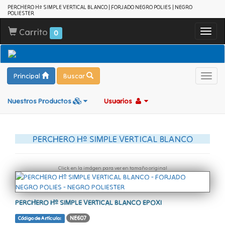
PERCHERO Hº SIMPLE VERTICAL BLANCO | FORJADO NEGRO POLIES | NEGRO
POLIESTER
Carrito
Toggl
0
navig
Principal
Buscar
Toggl
navig
Nuestros Productos
Usuarios
PERCHERO Hº SIMPLE VERTICAL BLANCO
Click en la imágen para ver en tamaño original
PERCHERO Hº SIMPLE VERTICAL BLANCO EPOXI
NE607
Código de Artículo: