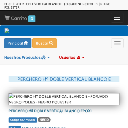
PERCHERO Hº DOBLE VERTICAL BLANCO E | FORJADO NEGRO POLIES | NEGRO
POLIESTER
Carrito
Toggl
0
navig
Principal
Buscar
Toggl
navig
Nuestros Productos
Usuarios
PERCHERO Hº DOBLE VERTICAL BLANCO E
PERCHERO Hº DOBLE VERTICAL BLANCO EPOXI
NE610
Código de Artículo: